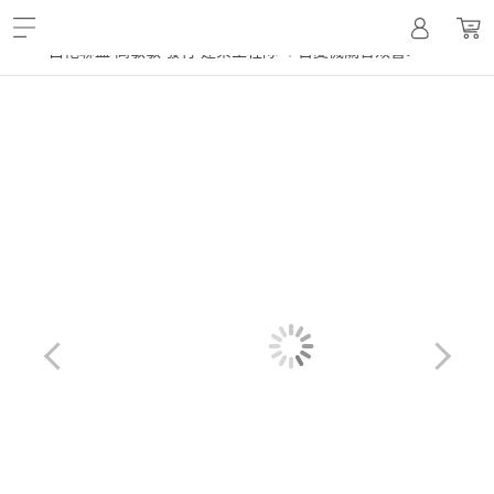
,
白袍聯盟系列
百變機關音效書♪
白袍聯盟 高敏敏 發行 建築工程隊 ︱百變機關音效書♪