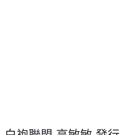
白袍聯盟 高敏敏 發行